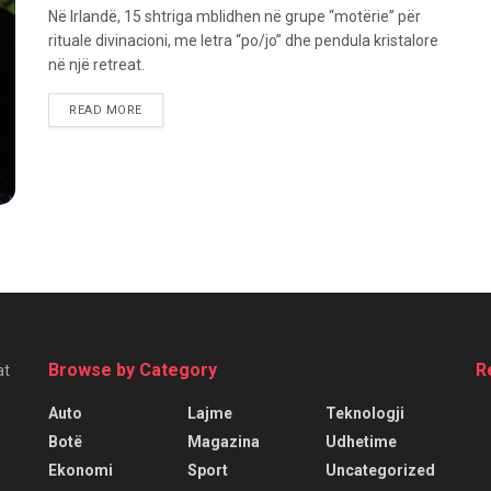
Në Irlandë, 15 shtriga mblidhen në grupe “motërie” për
rituale divinacioni, me letra “po/jo” dhe pendula kristalore
në një retreat.
READ MORE
Browse by Category
R
at
Auto
Lajme
Teknologji
Botë
Magazina
Udhetime
Ekonomi
Sport
Uncategorized