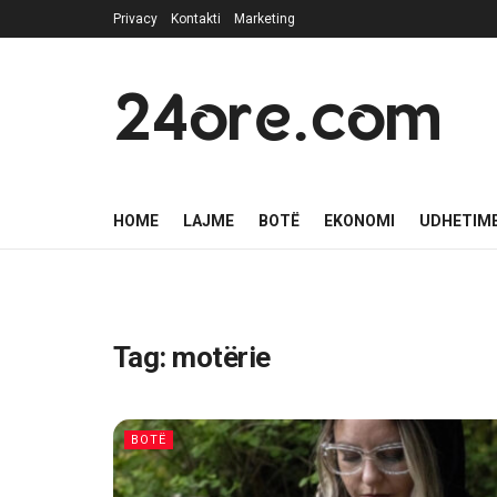
Privacy
Kontakti
Marketing
24ore.com
HOME
LAJME
BOTË
EKONOMI
UDHETIM
Tag:
motërie
BOTË