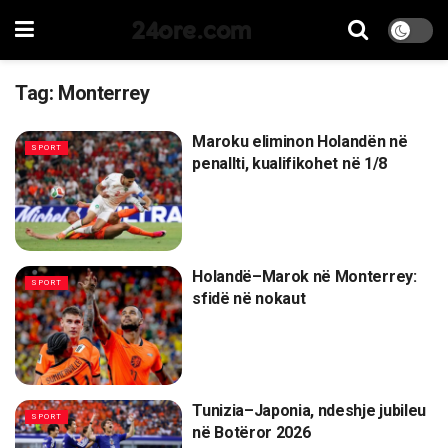
24ore.com
Tag:
Monterrey
Maroku eliminon Holandën në
SPORT
penallti, kualifikohet në 1/8
Holandë–Marok në Monterrey:
SPORT
sfidë në nokaut
Tunizia–Japonia, ndeshje jubileu
SPORT
në Botëror 2026