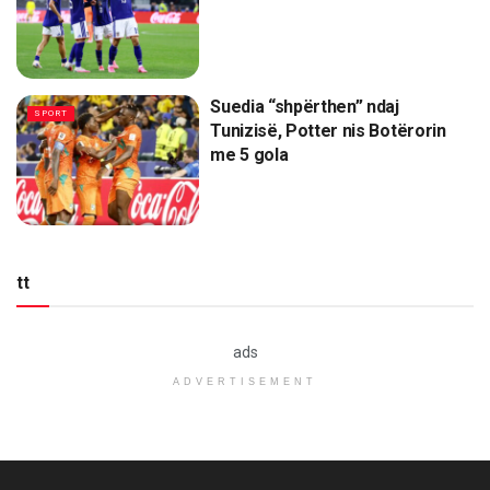
Suedia “shpërthen” ndaj
SPORT
Tunizisë, Potter nis Botërorin
me 5 gola
tt
ads
ADVERTISEMENT