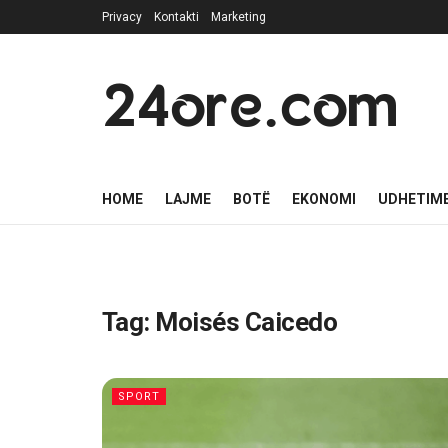
Privacy
Kontakti
Marketing
24ore.com
HOME
LAJME
BOTË
EKONOMI
UDHETIM
Tag:
Moisés Caicedo
SPORT