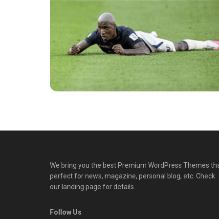
We bring you the best Premium WordPress Themes th
perfect for news, magazine, personal blog, etc. Check
our landing page for details.
Follow Us