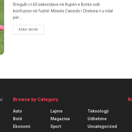
Rregulli i ri 60 sekondave në Kupën e Botës solli
konfuzion në fushë: Moisés Caicedo i Chelsea-t u ndal
për ...
READ MORE
Browse by Category
R
at
Auto
Lajme
Teknologji
Botë
Magazina
Udhetime
Ekonomi
Sport
Uncategorized