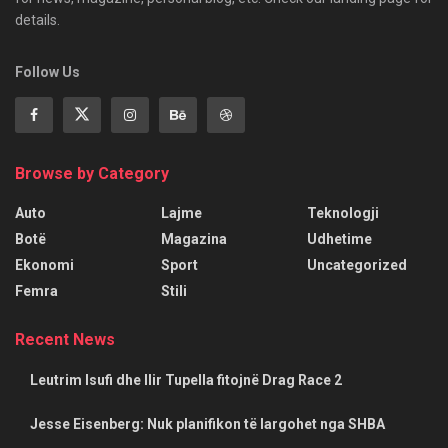
details.
Follow Us
Browse by Category
Auto
Lajme
Teknologji
Botë
Magazina
Udhetime
Ekonomi
Sport
Uncategorized
Femra
Stili
Recent News
Leutrim Isufi dhe Ilir Tupella fitojnë Drag Race 2
Jesse Eisenberg: Nuk planifikon të largohet nga SHBA