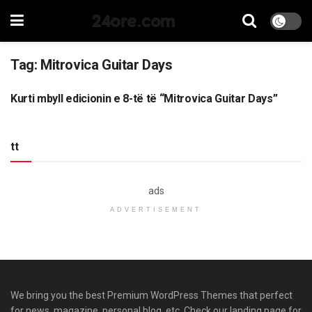
24ore.com
Tag:
Mitrovica Guitar Days
Kurti mbyll edicionin e 8-të të “Mitrovica Guitar Days”
LAJME
tt
ads
ADVERTISEMENT
We bring you the best Premium WordPress Themes that perfect
for news, magazine, personal blog, etc. Check our landing page for