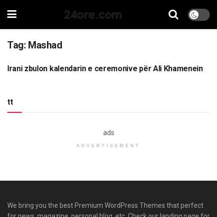
24ore.com
Tag:
Mashad
Irani zbulon kalendarin e ceremonive për Ali Khamenein
LAJME
tt
ads
ADVERTISEMENT
We bring you the best Premium WordPress Themes that perfect
for news, magazine, personal blog, etc. Check our landing page for