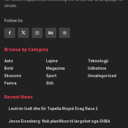
details.
Follow Us
Browse by Category
Auto
Lajme
Teknologji
Botë
Magazina
Udhetime
Ekonomi
Sport
Uncategorized
Femra
Stili
Recent News
Leutrim Isufi dhe Ilir Tupella fitojnë Drag Race 2
Jesse Eisenberg: Nuk planifikon të largohet nga SHBA