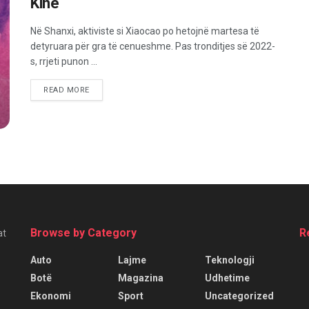
Kinë
Në Shanxi, aktiviste si Xiaocao po hetojnë martesa të
detyruara për gra të cenueshme. Pas tronditjes së 2022-
s, rrjeti punon ...
READ MORE
Browse by Category
R
at
Auto
Lajme
Teknologji
Botë
Magazina
Udhetime
Ekonomi
Sport
Uncategorized