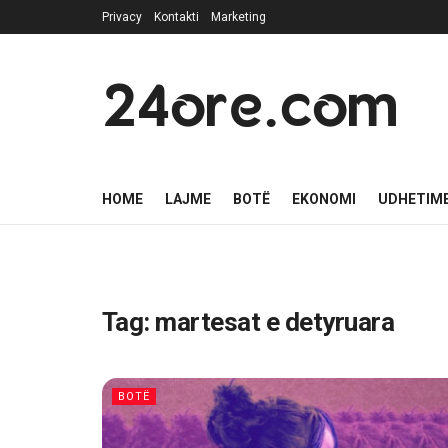
Privacy
Kontakti
Marketing
24ore.com
HOME
LAJME
BOTË
EKONOMI
UDHETIM
Tag:
martesat e detyruara
BOTË