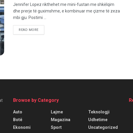
Jennifer Lopez rikthehet me mini-fustan me shkëlqim
dhe prerje të guximshme, e kombinuar me çizme të zeza
mbi gju. Postimi ...
READ MORE
Browse by Category
R
at
Auto
Lajme
Teknologji
Botë
Magazina
Udhetime
Ekonomi
Sport
Uncategorized