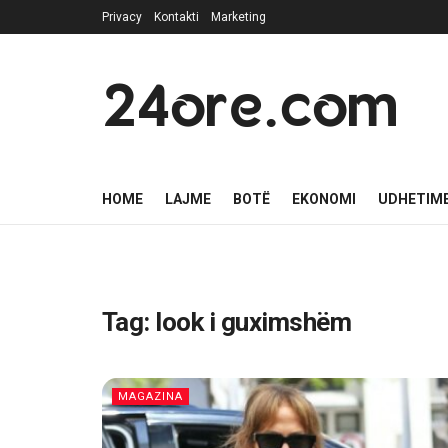
Privacy
Kontakti
Marketing
24ore.com
HOME
LAJME
BOTË
EKONOMI
UDHETIM
Tag:
look i guximshëm
MAGAZINA