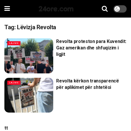
24ore.com
Tag:
Lëvizja Revolta
Revolta proteston para Kuvendit:
LAJME
Gaz amerikan dhe shfuqizim i
ligjit
Revolta kërkon transparencë
LAJME
për aplikimet për shtetësi
tt