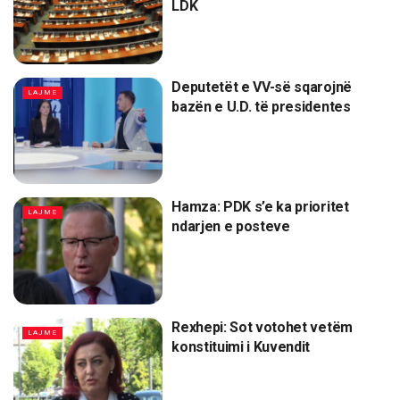
LDK
Deputetët e VV-së sqarojnë
LAJME
bazën e U.D. të presidentes
Hamza: PDK s’e ka prioritet
LAJME
ndarjen e posteve
Rexhepi: Sot votohet vetëm
LAJME
konstituimi i Kuvendit