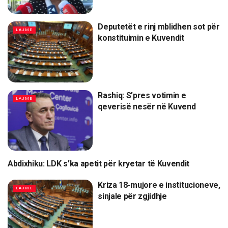
Deputetët e rinj mblidhen sot për
LAJME
konstituimin e Kuvendit
Rashiq: S’pres votimin e
LAJME
qeverisë nesër në Kuvend
Abdixhiku: LDK s’ka apetit për kryetar të Kuvendit
LAJME
Kriza 18-mujore e institucioneve,
LAJME
sinjale për zgjidhje