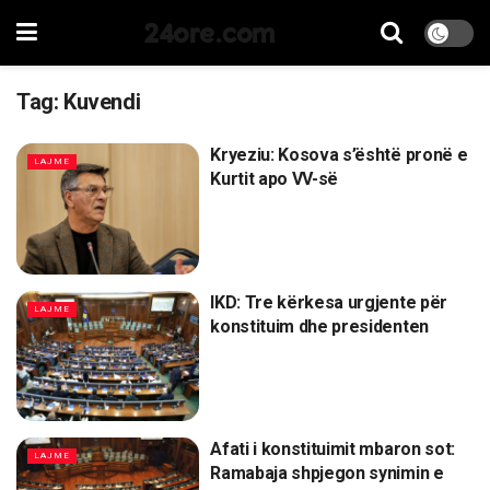
24ore.com
Tag:
Kuvendi
Kryeziu: Kosova s’është pronë e
LAJME
Kurtit apo VV-së
IKD: Tre kërkesa urgjente për
LAJME
konstituim dhe presidenten
Afati i konstituimit mbaron sot:
LAJME
Ramabaja shpjegon synimin e