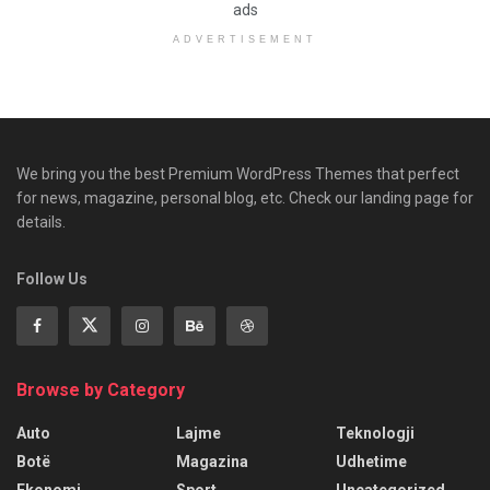
ads
ADVERTISEMENT
We bring you the best Premium WordPress Themes that perfect
for news, magazine, personal blog, etc. Check our landing page for
details.
Follow Us
Browse by Category
Auto
Lajme
Teknologji
Botë
Magazina
Udhetime
Ekonomi
Sport
Uncategorized