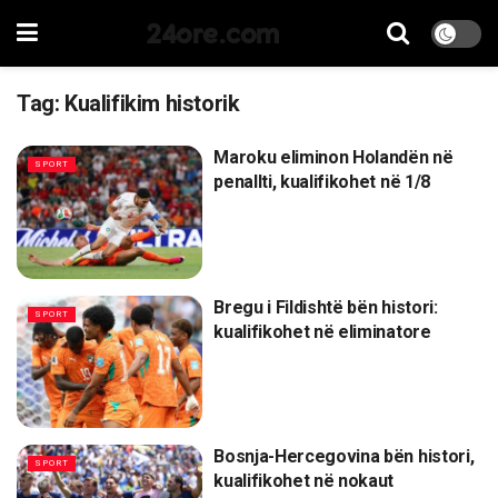
24ore.com
Tag:
Kualifikim historik
Maroku eliminon Holandën në
SPORT
penallti, kualifikohet në 1/8
Bregu i Fildishtë bën histori:
SPORT
kualifikohet në eliminatore
Bosnja-Hercegovina bën histori,
SPORT
kualifikohet në nokaut