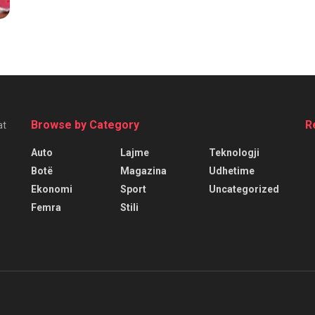
Browse by Category
R
at
Auto
Lajme
Teknologji
Botë
Magazina
Udhetime
Ekonomi
Sport
Uncategorized
Femra
Stili