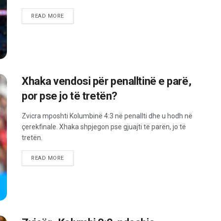
READ MORE
Xhaka vendosi për penalltinë e parë,
por pse jo të tretën?
Zvicra mposhti Kolumbinë 4:3 në penallti dhe u hodh në
çerekfinale. Xhaka shpjegon pse gjuajti të parën, jo të
tretën.
READ MORE