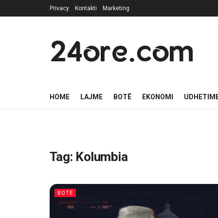
Privacy
Kontakti
Marketing
24ore.com
HOME
LAJME
BOTË
EKONOMI
UDHETIM
Tag:
Kolumbia
BOTË