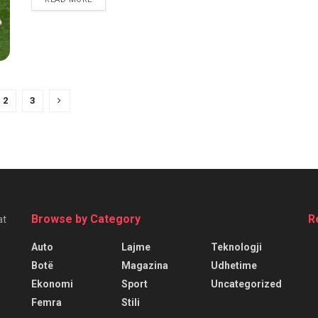
2
3
Browse by Category
R
at
Auto
Lajme
Teknologji
Botë
Magazina
Udhetime
Ekonomi
Sport
Uncategorized
Femra
Stili