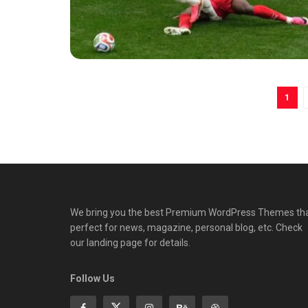
1
We bring you the best Premium WordPress Themes th
perfect for news, magazine, personal blog, etc. Check
our landing page for details.
Follow Us