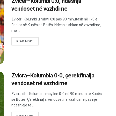
Zvicër–Kolumbi 0:0, ndeshja
vendoset në vazhdime
Zvicër–Kolumbi u mbyll 0:0 pas 90 minutash në 1/8 e
finales së Kupës së Botës. Ndeshja shkon në vazhdime,
më ...
READ MORE
Zvicra–Kolumbia 0-0, çerekfinalja
vendoset në vazhdime
Zvicra dhe Kolumbia mbyllen 0-0 në 90 minuta te Kupës
së Botës. Çerekfinalja vendoset në vazhdime pas një
ndeshjeje të ...
READ MORE