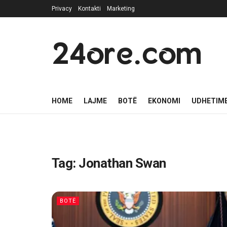
Privacy
Kontakti
Marketing
24ore.com
HOME
LAJME
BOTË
EKONOMI
UDHETIM
Tag:
Jonathan Swan
BOTË