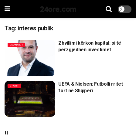
24ore.com
Tag:
interes publik
Zhvillimi kërkon kapital: si të
EKONOMI
përzgjedhen investimet
UEFA & Nielsen: Futbolli rritet
SPORT
fort në Shqipëri
tt