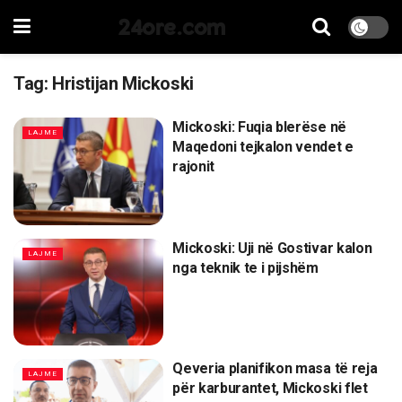
24ore.com
Tag:
Hristijan Mickoski
Mickoski: Fuqia blerëse në
LAJME
Maqedoni tejkalon vendet e
rajonit
Mickoski: Uji në Gostivar kalon
LAJME
nga teknik te i pijshëm
Qeveria planifikon masa të reja
LAJME
për karburantet, Mickoski flet