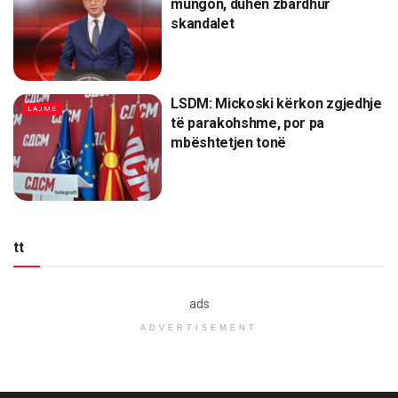
mungon, duhen zbardhur
skandalet
LSDM: Mickoski kërkon zgjedhje
LAJME
të parakohshme, por pa
mbështetjen tonë
tt
ads
ADVERTISEMENT