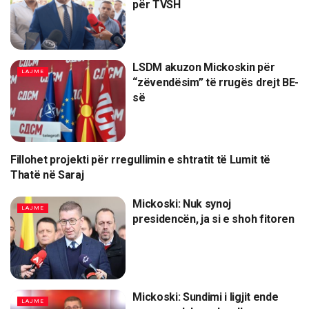
për TVSH
LSDM akuzon Mickoskin për
LAJME
“zëvendësim” të rrugës drejt BE-
së
Fillohet projekti për rregullimin e shtratit të Lumit të
LAJME
Thatë në Saraj
Mickoski: Nuk synoj
LAJME
presidencën, ja si e shoh fitoren
Mickoski: Sundimi i ligjit ende
LAJME