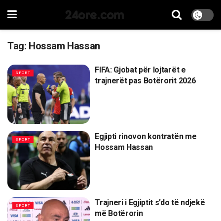
24ore.com
Tag:
Hossam Hassan
FIFA: Gjobat për lojtarët e
SPORT
trajnerët pas Botërorit 2026
Egjipti rinovon kontratën me
SPORT
Hossam Hassan
Trajneri i Egjiptit s’do të ndjekë
SPORT
më Botërorin