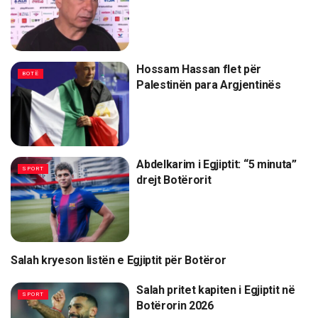
Hossam Hassan flet për
BOTË
Palestinën para Argjentinës
Abdelkarim i Egjiptit: “5 minuta”
SPORT
drejt Botërorit
Salah kryeson listën e Egjiptit për Botëror
SPORT
Salah pritet kapiten i Egjiptit në
SPORT
Botërorin 2026