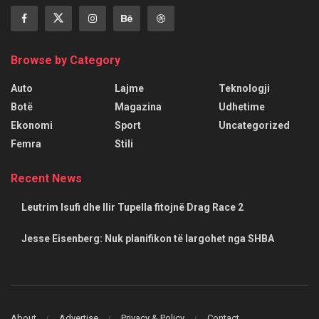
Browse by Category
Auto
Lajme
Teknologji
Botë
Magazina
Udhetime
Ekonomi
Sport
Uncategorized
Femra
Stili
Recent News
Leutrim Isufi dhe Ilir Tupella fitojnë Drag Race 2
Jesse Eisenberg: Nuk planifikon të largohet nga SHBA
About
Advertise
Privacy & Policy
Contact