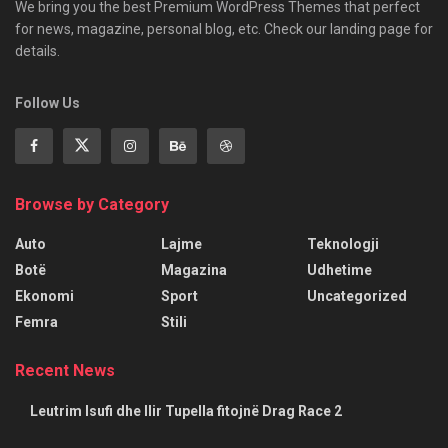
We bring you the best Premium WordPress Themes that perfect
for news, magazine, personal blog, etc. Check our landing page for
details.
Follow Us
Browse by Category
Auto
Lajme
Teknologji
Botë
Magazina
Udhetime
Ekonomi
Sport
Uncategorized
Femra
Stili
Recent News
Leutrim Isufi dhe Ilir Tupella fitojnë Drag Race 2