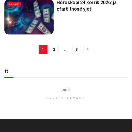
Horoskopi 24 korrik 2026: ja
LAJME
çfarë thonë yjet
1
2
…
8
tt
ads
ADVERTISEMENT