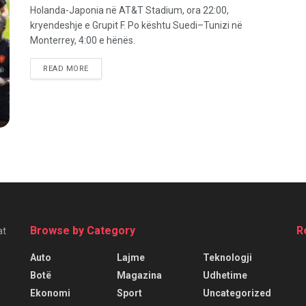
Holanda-Japonia në AT&T Stadium, ora 22:00,
kryendeshje e Grupit F. Po kështu Suedi–Tunizi në
Monterrey, 4:00 e hënës.
READ MORE
Browse by Category
R
at
Auto
Lajme
Teknologji
Botë
Magazina
Udhetime
Ekonomi
Sport
Uncategorized