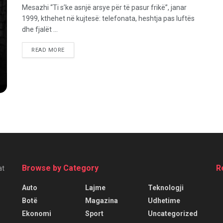
Mesazhi “Ti s’ke asnjë arsye për të pasur frikë”, janar
1999, kthehet në kujtesë: telefonata, heshtja pas luftës
dhe fjalët ...
READ MORE
Browse by Category
R
at
Auto
Lajme
Teknologji
Botë
Magazina
Udhetime
Ekonomi
Sport
Uncategorized