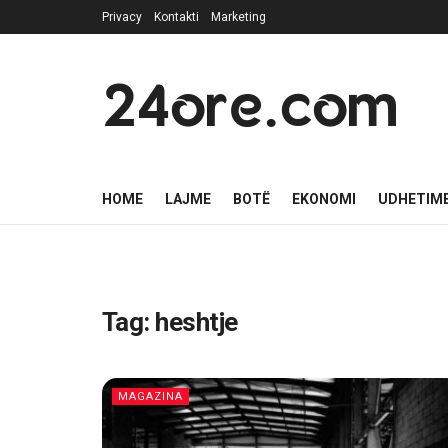
Privacy
Kontakti
Marketing
24ore.com
HOME
LAJME
BOTË
EKONOMI
UDHETIM
Tag:
heshtje
MAGAZINA