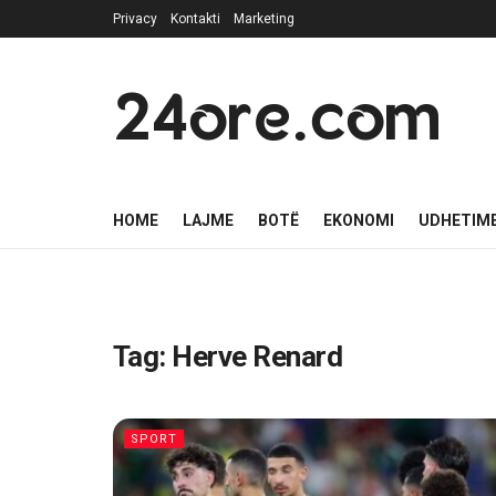
Privacy
Kontakti
Marketing
24ore.com
HOME
LAJME
BOTË
EKONOMI
UDHETIM
Tag:
Herve Renard
SPORT