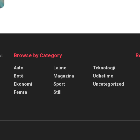
Browse by Category
R
at
Auto
Lajme
Teknologji
Botë
Magazina
Udhetime
Ekonomi
Sport
Uncategorized
Femra
Stili