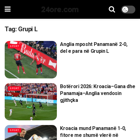
24ore.com
Tag:
Grupi L
Anglia mposht Panamanë 2-0,
SPORT
del e para në Grupin L
Botërori 2026: Kroacia–Gana dhe
SPORT
Panamaja–Anglia vendosin
gjithçka
Kroacia mund Panamanë 1-0,
SPORT
fitore me shumë vlerë në