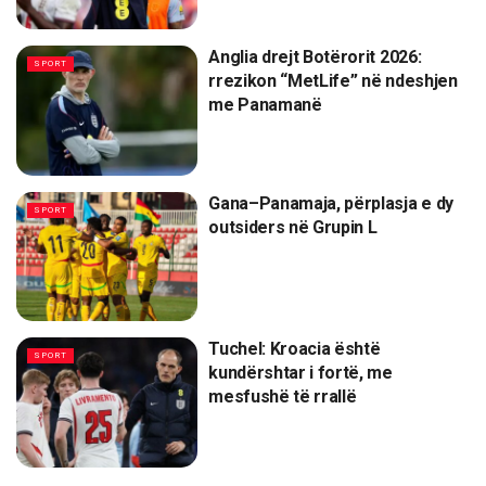
Anglia drejt Botërorit 2026:
SPORT
rrezikon “MetLife” në ndeshjen
me Panamanë
Gana–Panamaja, përplasja e dy
SPORT
outsiders në Grupin L
Tuchel: Kroacia është
SPORT
kundërshtar i fortë, me
mesfushë të rrallë