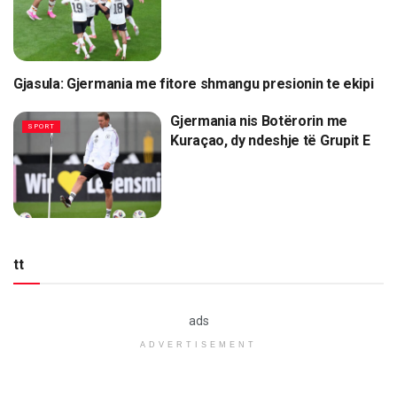
Gjasula: Gjermania me fitore shmangu presionin te ekipi
SPORT
Gjermania nis Botërorin me
SPORT
Kuraçao, dy ndeshje të Grupit E
tt
ads
ADVERTISEMENT