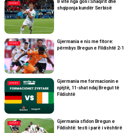
8 vite nga goli i Shaqirit dhe
SPORT
shqiponja kundër Serbisë
Gjermania e nis me fitore:
SPORT
përmbys Bregun e Fildishtë 2-1
Gjermania me formacionin e
SPORT
njëjtë, 11-shat ndaj Bregut të
Fildishtë
Gjermania sfidon Bregun e
SPORT
Fildishtë: testi i parë i vështirë