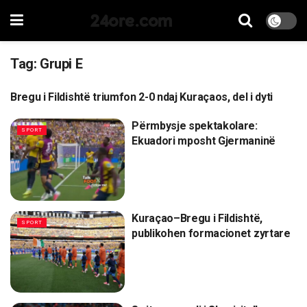
24ore.com
Tag:
Grupi E
Bregu i Fildishtë triumfon 2-0 ndaj Kuraçaos, del i dyti
SPORT
Përmbysje spektakolare:
SPORT
Ekuadori mposht Gjermaninë
Kuraçao–Bregu i Fildishtë,
SPORT
publikohen formacionet zyrtare