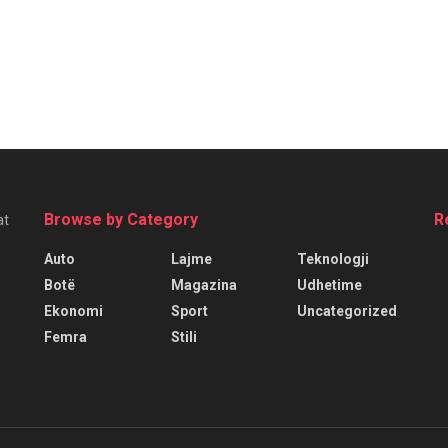
Browse by Category
R
at
Auto
Lajme
Teknologji
Botë
Magazina
Udhetime
Ekonomi
Sport
Uncategorized
Femra
Stili