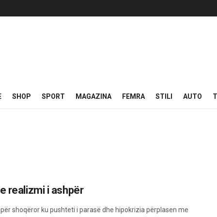
E
SHOP
SPORT
MAGAZINA
FEMRA
STILI
AUTO
T
 realizmi i ashpër
shpër shoqëror ku pushteti i parasë dhe hipokrizia përplasen me