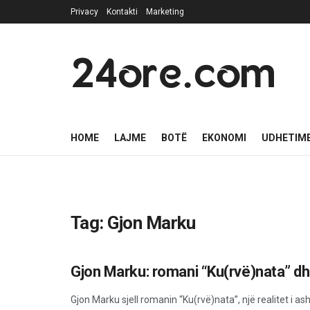
Privacy
Kontakti
Marketing
24ore.com
HOME
LAJME
BOTË
EKONOMI
UDHETIM
Tag:
Gjon Marku
Gjon Marku: romani “Ku(rvë)nata” dhe
LAJME
Gjon Marku sjell romanin “Ku(rvë)nata”, një realitet i a