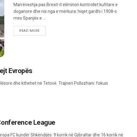
Marrëveshja pas Brexit-it eliminon kontrollet kufitare e
doganore dhe nis nga e mërkura: hiqet gardhi i 1908-s
mes Spanjës e ...
READ MORE
rejt Evropës
lësore dhe kthehet në Tetovë. Trajneri Pollozhani: fokusi
 Conference League
pa FC kundër Shkëndijës: 9 korrik në Gjibraltar dhe 16 korrik në