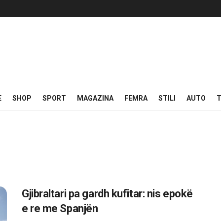
E
SHOP
SPORT
MAGAZINA
FEMRA
STILI
AUTO
T
Gjibraltari pa gardh kufitar: nis epokë
e re me Spanjën