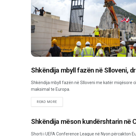
Shkëndija mbyll fazën në Slloveni, d
SPORT
Shkëndija mbyll fazën në Slloveni me katër miqësore ci
maksimal te Europa.
READ MORE
Shkëndija mëson kundërshtarin në
SPORT
Shorti i UEFA Conference League në Nyon përcakton Euro