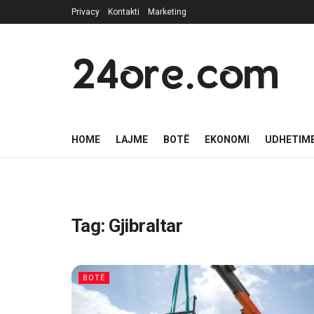
Privacy
Kontakti
Marketing
24ore.com
HOME
LAJME
BOTË
EKONOMI
UDHETIM
Tag:
Gjibraltar
BOTË