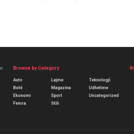
Browse by Category
R
at
Auto
Lajme
Teknologji
Botë
Magazina
Udhetime
Ekonomi
Sport
Uncategorized
Femra
Stili