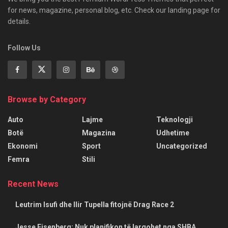
for news, magazine, personal blog, etc. Check our landing page for
details.
Follow Us
Browse by Category
Auto
Lajme
Teknologji
Botë
Magazina
Udhetime
Ekonomi
Sport
Uncategorized
Femra
Stili
Recent News
Leutrim Isufi dhe Ilir Tupella fitojnë Drag Race 2
Jesse Eisenberg: Nuk planifikon të largohet nga SHBA