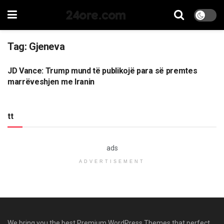
24ore.com
Tag:
Gjeneva
JD Vance: Trump mund të publikojë para së premtes
BOTË
marrëveshjen me Iranin
tt
ads
ADVERTISEMENT
We bring you the best Premium WordPress Themes that perfect