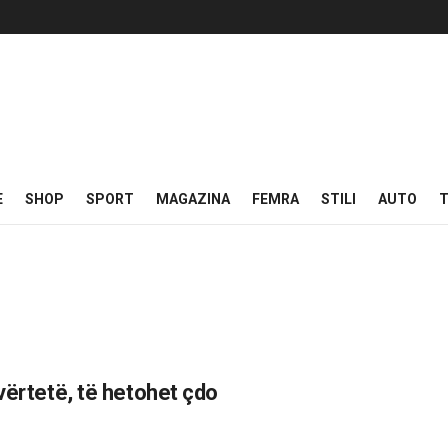
E
SHOP
SPORT
MAGAZINA
FEMRA
STILI
AUTO
T
vërtetë, të hetohet çdo