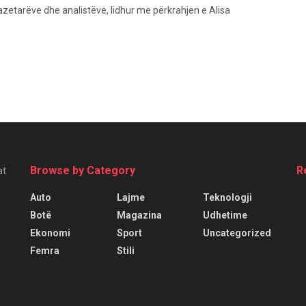
azetarëve dhe analistëve, lidhur me përkrahjen e Alisa
Browse by Category
R
at
Auto
Lajme
Teknologji
Botë
Magazina
Udhetime
Ekonomi
Sport
Uncategorized
Femra
Stili