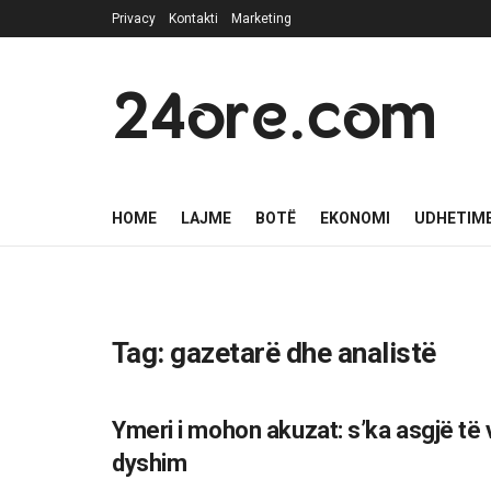
Privacy
Kontakti
Marketing
24ore.com
HOME
LAJME
BOTË
EKONOMI
UDHETIM
Tag:
gazetarë dhe analistë
Ymeri i mohon akuzat: s’ka asgjë të 
LAJME
dyshim