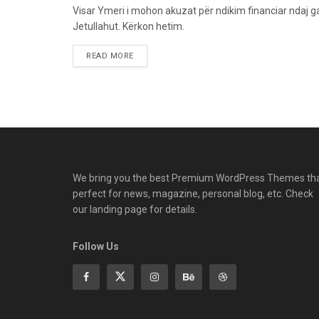
Visar Ymeri i mohon akuzat për ndikim financiar ndaj g
Jetullahut. Kërkon hetim.
READ MORE
We bring you the best Premium WordPress Themes th
perfect for news, magazine, personal blog, etc. Check
our landing page for details.
Follow Us