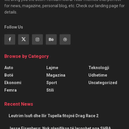
for news, magazine, personal blog, etc. Check our landing page for
details.
Follow Us
Browse by Category
Auto
Lajme
Teknologji
Botë
Magazina
Udhetime
Ekonomi
Sport
Uncategorized
Femra
Stili
Recent News
Leutrim Isufi dhe Ilir Tupella fitojnë Drag Race 2
Jesse Eisenberg: Nuk planifikon të largohet nga SHBA