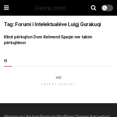
24ore.com
Tag:
Forumi i Intelektualëve Luigj Gurakuqi
Klinë përkujton Dom Kelmend Spaqin me takim
LAJME
përkujtimor
tt
ads
ADVERTISEMENT
We bring you the best Premium WordPress Themes that perfect