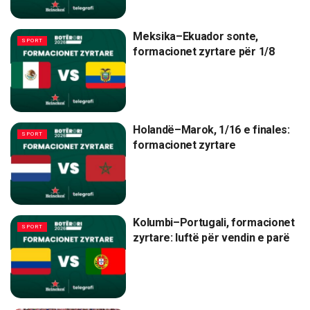
Meksika–Ekuador sonte,
SPORT
formacionet zyrtare për 1/8
Holandë–Marok, 1/16 e finales:
SPORT
formacionet zyrtare
Kolumbi–Portugali, formacionet
SPORT
zyrtare: luftë për vendin e parë