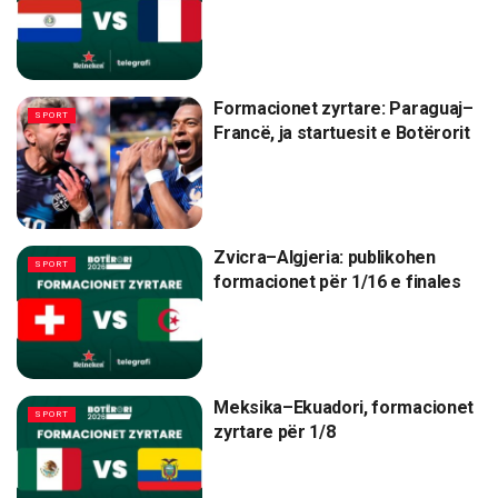
Formacionet zyrtare: Paraguaj–
SPORT
Francë, ja startuesit e Botërorit
Zvicra–Algjeria: publikohen
SPORT
formacionet për 1/16 e finales
Meksika–Ekuadori, formacionet
SPORT
zyrtare për 1/8