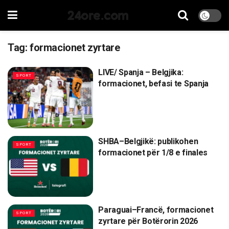
24ore.com
Tag:
formacionet zyrtare
LIVE/ Spanja – Belgjika:
SPORT
formacionet, befasi te Spanja
SHBA–Belgjikë: publikohen
SPORT
formacionet për 1/8 e finales
Paraguai–Francë, formacionet
SPORT
zyrtare për Botërorin 2026