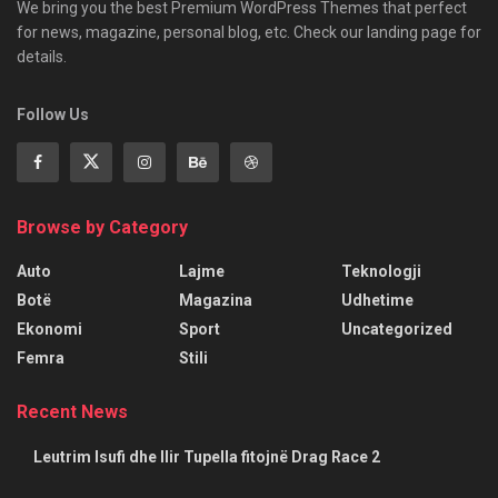
We bring you the best Premium WordPress Themes that perfect
for news, magazine, personal blog, etc. Check our landing page for
details.
Follow Us
Browse by Category
Auto
Lajme
Teknologji
Botë
Magazina
Udhetime
Ekonomi
Sport
Uncategorized
Femra
Stili
Recent News
Leutrim Isufi dhe Ilir Tupella fitojnë Drag Race 2