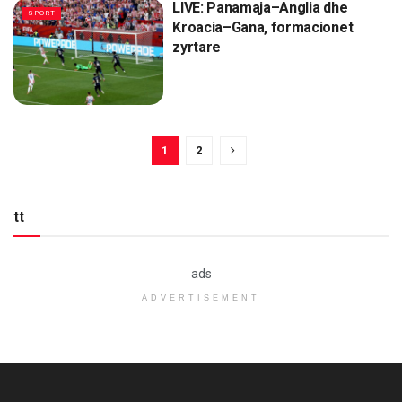
LIVE: Panamaja–Anglia dhe
SPORT
Kroacia–Gana, formacionet
zyrtare
1
2
tt
ads
ADVERTISEMENT