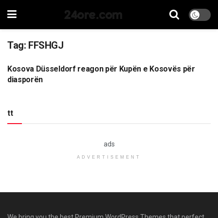
24ore.com
Tag:
FFSHGJ
Kosova Düsseldorf reagon për Kupën e Kosovës për
SPORT
diasporën
tt
ads
ADVERTISEMENT
We bring you the best Premium WordPress Themes that perfect