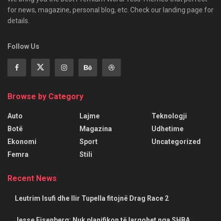
for news, magazine, personal blog, etc. Check our landing page for
details.
Follow Us
Browse by Category
Auto
Lajme
Teknologji
Botë
Magazina
Udhetime
Ekonomi
Sport
Uncategorized
Femra
Stili
Recent News
Leutrim Isufi dhe Ilir Tupella fitojnë Drag Race 2
Jesse Eisenberg: Nuk planifikon të largohet nga SHBA