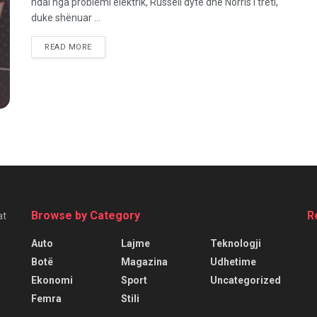
ndal nga problemi elektrik, Russell dytë dhe Norris i treti,
duke shënuar ...
READ MORE
Browse by Category
R
at
Auto
Lajme
Teknologji
Botë
Magazina
Udhetime
Ekonomi
Sport
Uncategorized
Femra
Stili