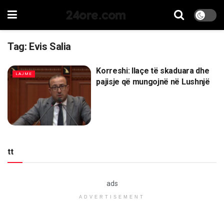
24ore.com
Tag:
Evis Salia
Korreshi: Ilaçe të skaduara dhe
LAJME
pajisje që mungojnë në Lushnjë
tt
ads
ADVERTISEMENT