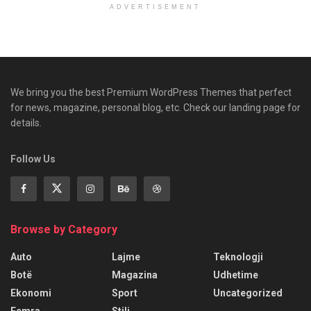
ADVERTISEMENT
We bring you the best Premium WordPress Themes that perfect
for news, magazine, personal blog, etc. Check our landing page for
details.
Follow Us
Browse by Category
Auto
Lajme
Teknologji
Botë
Magazina
Udhetime
Ekonomi
Sport
Uncategorized
Femra
Stili