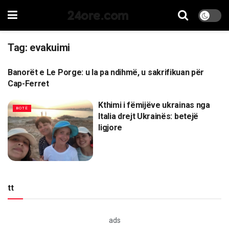
24ore.com
Tag:
evakuimi
Banorët e Le Porge: u la pa ndihmë, u sakrifikuan për
LAJME
Cap-Ferret
Kthimi i fëmijëve ukrainas nga
BOTË
Italia drejt Ukrainës: betejë
ligjore
tt
ads