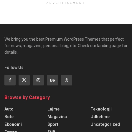
ADVERTISEMENT
We bring you the best Premium WordPress Themes that perfect
for news, magazine, personal blog, etc. Check our landing page for
details.
Follow Us
Browse by Category
Auto
Lajme
Teknologji
Botë
Magazina
Udhetime
Ekonomi
Sport
Uncategorized
Femra
Stili