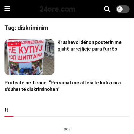
24ore.com
Tag:
diskriminim
Krushevci dënon posterin me
LAJME
gjuhë urrejtjeje para furrës
Protestë në Tiranë: “Personat me aftësi të kufizuara
LAJME
s’duhet të diskriminohen”
tt
ads