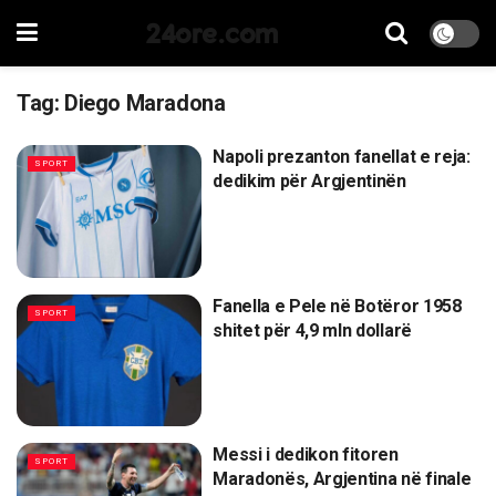
24ore.com
Tag:
Diego Maradona
Napoli prezanton fanellat e reja:
SPORT
dedikim për Argjentinën
Fanella e Pele në Botëror 1958
SPORT
shitet për 4,9 mln dollarë
Messi i dedikon fitoren
SPORT
Maradonës, Argjentina në finale