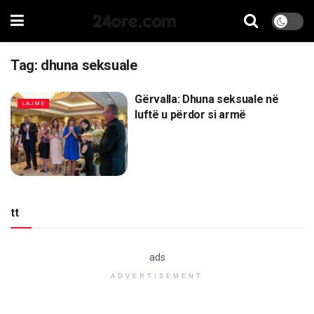
24ore.com
Tag:
dhuna seksuale
Gërvalla: Dhuna seksuale në
LAJME
luftë u përdor si armë
tt
ads
ADVERTISEMENT