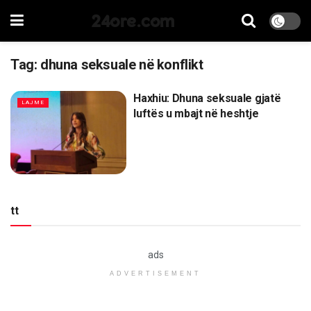
24ore.com
Tag:
dhuna seksuale në konflikt
Haxhiu: Dhuna seksuale gjatë
LAJME
luftës u mbajt në heshtje
tt
ads
ADVERTISEMENT