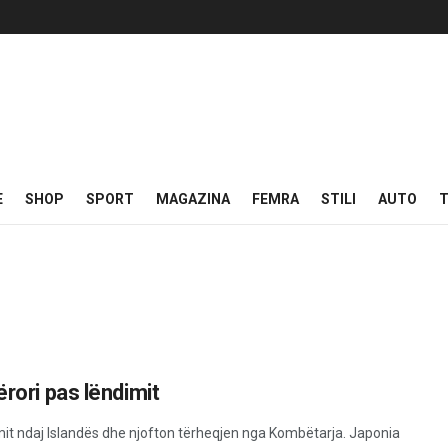
E
SHOP
SPORT
MAGAZINA
FEMRA
STILI
AUTO
T
ërori pas lëndimit
it ndaj Islandës dhe njofton tërheqjen nga Kombëtarja. Japonia