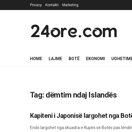
Privacy
Kontakti
Marketing
24ore.com
HOME
LAJME
BOTË
EKONOMI
UDHETIM
Tag:
dëmtim ndaj Islandës
Kapiteni i Japonisë largohet nga Bot
SPORT
Endo largohet nga skuadra e Kupës së Botës pas lëndim