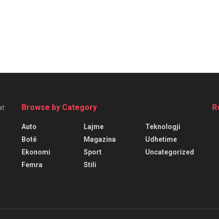
Browse by Category
R
at
Auto
Lajme
Teknologji
Botë
Magazina
Udhetime
Ekonomi
Sport
Uncategorized
Femra
Stili