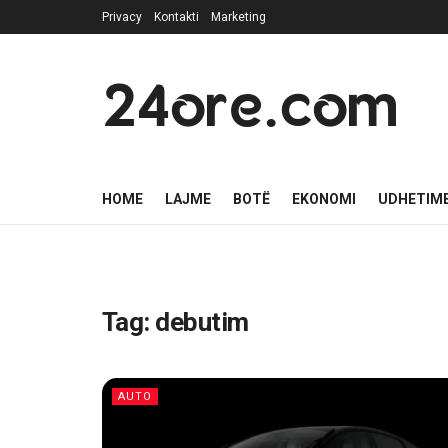
Privacy
Kontakti
Marketing
24ore.com
HOME
LAJME
BOTË
EKONOMI
UDHETIM
Tag:
debutim
AUTO