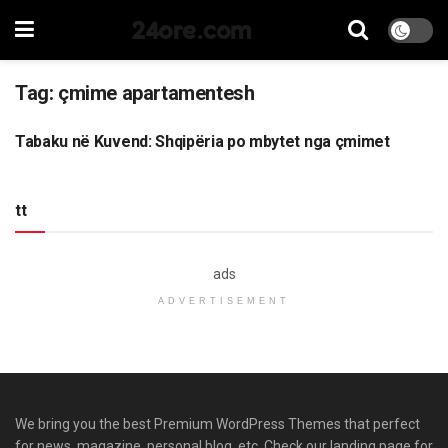
24ore.com
Tag:
çmime apartamentesh
Tabaku në Kuvend: Shqipëria po mbytet nga çmimet
LAJME
tt
ads
ADVERTISEMENT
We bring you the best Premium WordPress Themes that perfect
for news, magazine, personal blog, etc. Check our landing page for