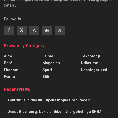
details.
Follow Us
Browse by Category
Auto
Lajme
Teknologji
Botë
Magazina
Udhetime
Ekonomi
Sport
Uncategorized
Femra
Stili
Recent News
Leutrim Isufi dhe Ilir Tupella fitojnë Drag Race 2
Jesse Eisenberg: Nuk planifikon të largohet nga SHBA