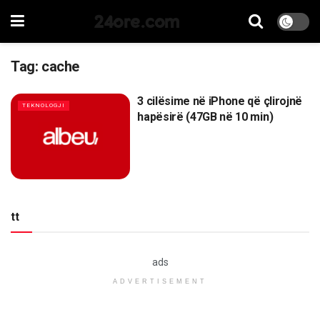
24ore.com
Tag:
cache
3 cilësime në iPhone që çlirojnë
TEKNOLOGJI
hapësirë (47GB në 10 min)
tt
ads
ADVERTISEMENT