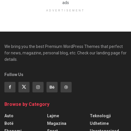
ads
ADVERTISEMENT
We bring you the best Premium WordPress Themes that perfect
for news, magazine, personal blog, etc. Check our landing page for
details.
Follow Us
Browse by Category
Auto
Lajme
Teknologji
Botë
Magazina
Udhetime
Ekonomi
Sport
Uncategorized