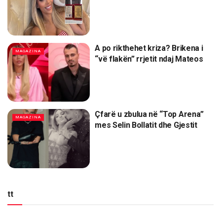
A po rikthehet kriza? Brikena i
MAGAZINA
“vë flakën” rrjetit ndaj Mateos
Çfarë u zbulua në “Top Arena”
MAGAZINA
mes Selin Bollatit dhe Gjestit
tt