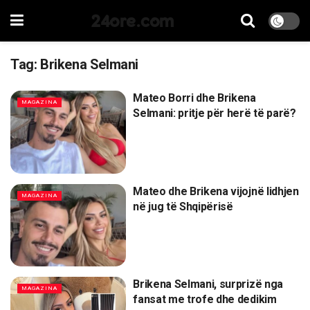
24ore.com
Tag:
Brikena Selmani
Mateo Borri dhe Brikena
MAGAZINA
Selmani: pritje për herë të parë?
Mateo dhe Brikena vijojnë lidhjen
MAGAZINA
në jug të Shqipërisë
Brikena Selmani, surprizë nga
MAGAZINA
fansat me trofe dhe dedikim