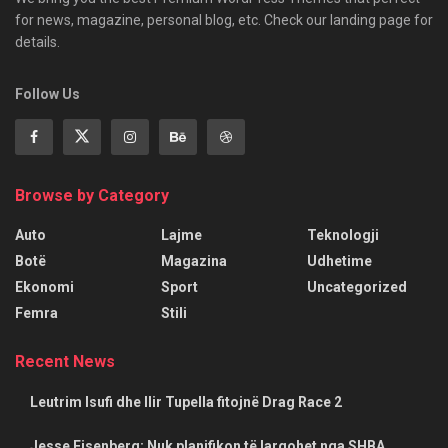
for news, magazine, personal blog, etc. Check our landing page for
details.
Follow Us
Browse by Category
Auto
Lajme
Teknologji
Botë
Magazina
Udhetime
Ekonomi
Sport
Uncategorized
Femra
Stili
Recent News
Leutrim Isufi dhe Ilir Tupella fitojnë Drag Race 2
Jesse Eisenberg: Nuk planifikon të largohet nga SHBA