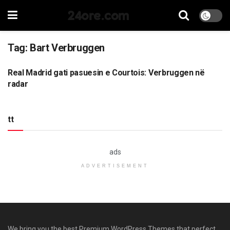
24ore.com
Tag:
Bart Verbruggen
Real Madrid gati pasuesin e Courtois: Verbruggen në
SPORT
radar
tt
ads
ADVERTISEMENT
We bring you the best Premium WordPress Themes that perfect