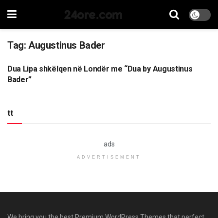
24ore.com
Tag:
Augustinus Bader
Dua Lipa shkëlqen në Londër me “Dua by Augustinus
MAGAZINA
Bader”
tt
ads
ADVERTISEMENT
We bring you the best Premium WordPress Themes that perfect