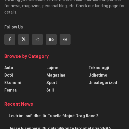
for news, magazine, personal blog, etc. Check our landing page for
details.
Follow Us
Browse by Category
Auto
Lajme
Teknologji
Botë
Magazina
Udhetime
Ekonomi
Sport
Uncategorized
Femra
Stili
Recent News
Leutrim Isufi dhe Ilir Tupella fitojnë Drag Race 2
Jesse Eisenberg: Nuk planifikon të largohet nga SHBA