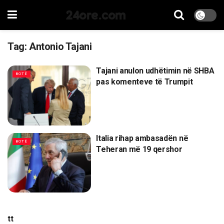
24ore.com
Tag:
Antonio Tajani
Tajani anulon udhëtimin në SHBA
BOTË
pas komenteve të Trumpit
Italia rihap ambasadën në
BOTË
Teheran më 19 qershor
tt