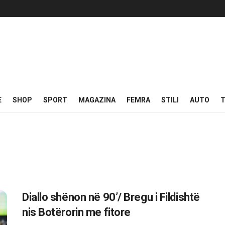
E
SHOP
SPORT
MAGAZINA
FEMRA
STILI
AUTO
T
Diallo shënon në 90’/ Bregu i Fildishtë
nis Botërorin me fitore