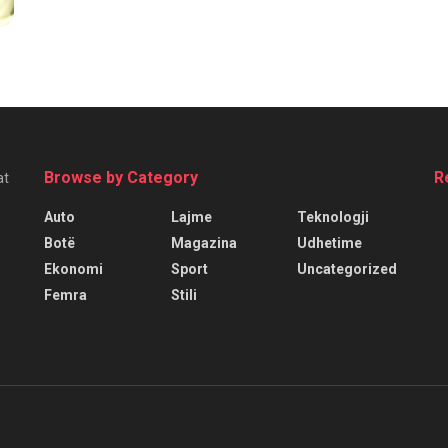
Browse by Category
R
at
Auto
Lajme
Teknologji
Botë
Magazina
Udhetime
Ekonomi
Sport
Uncategorized
Femra
Stili