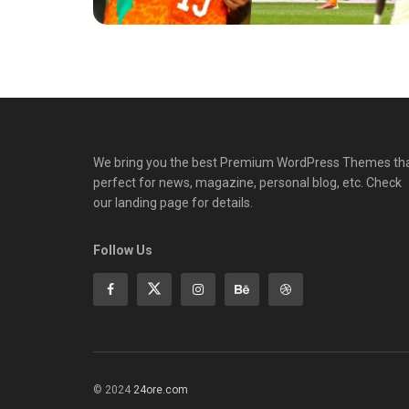
We bring you the best Premium WordPress Themes th
perfect for news, magazine, personal blog, etc. Check
our landing page for details.
Follow Us
© 2024
24ore.com