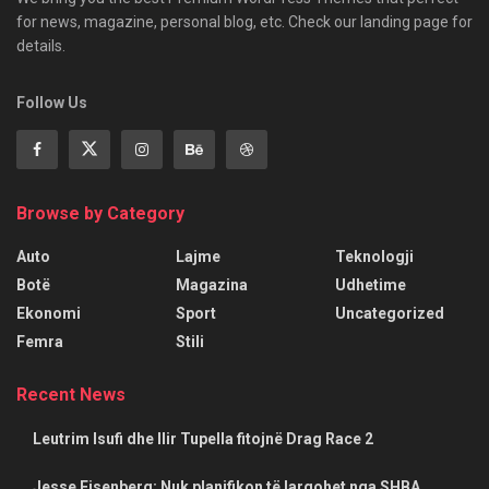
for news, magazine, personal blog, etc. Check our landing page for
details.
Follow Us
Browse by Category
Auto
Lajme
Teknologji
Botë
Magazina
Udhetime
Ekonomi
Sport
Uncategorized
Femra
Stili
Recent News
Leutrim Isufi dhe Ilir Tupella fitojnë Drag Race 2
Jesse Eisenberg: Nuk planifikon të largohet nga SHBA