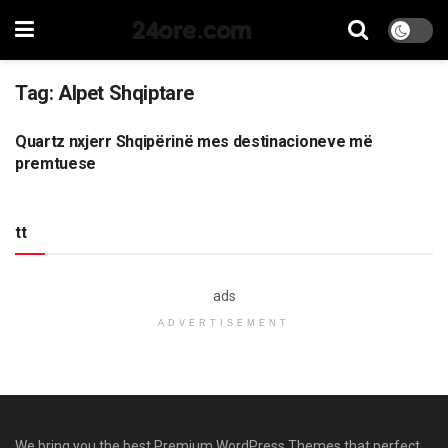
24ore.com
Tag:
Alpet Shqiptare
Quartz nxjerr Shqipërinë mes destinacioneve më
BOTË
premtuese
tt
ads
ADVERTISEMENT
We bring you the best Premium WordPress Themes that perfect