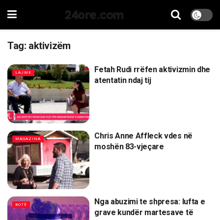
24ore.com
Tag:
aktivizëm
Fetah Rudi rrëfen aktivizmin dhe
LAJME
atentatin ndaj tij
Chris Anne Affleck vdes në
MAGAZINA
moshën 83-vjeçare
Nga abuzimi te shpresa: lufta e
BOTË
grave kundër martesave të