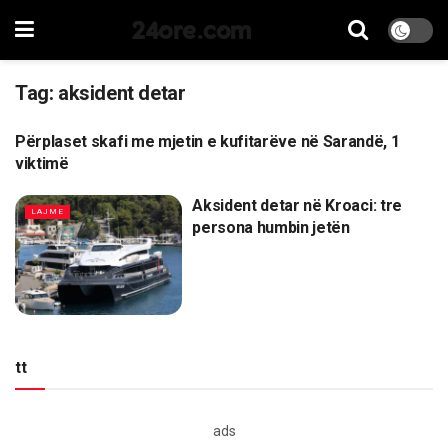
24ore.com
Tag:
aksident detar
Përplaset skafi me mjetin e kufitarëve në Sarandë, 1
LAJME
viktimë
Aksident detar në Kroaci: tre
LAJME
persona humbin jetën
tt
ads