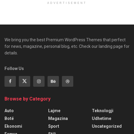
ADVERTISEMENT
We bring you the best Premium WordPress Themes that perfect
for news, magazine, personal blog, etc. Check our landing page for
details.
Follow Us
Browse by Category
Auto
Lajme
Teknologji
Botë
Magazina
Udhetime
Ekonomi
Sport
Uncategorized
Femra
Stili