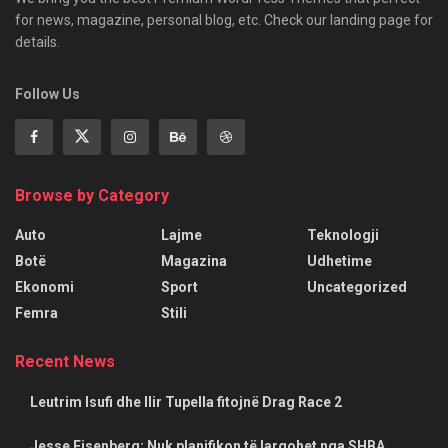
for news, magazine, personal blog, etc. Check our landing page for
details.
Follow Us
Browse by Category
Auto
Lajme
Teknologji
Botë
Magazina
Udhetime
Ekonomi
Sport
Uncategorized
Femra
Stili
Recent News
Leutrim Isufi dhe Ilir Tupella fitojnë Drag Race 2
Jesse Eisenberg: Nuk planifikon të largohet nga SHBA