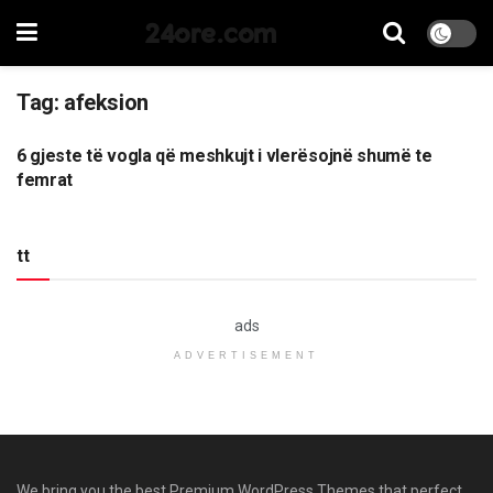
24ore.com
Tag:
afeksion
6 gjeste të vogla që meshkujt i vlerësojnë shumë te
FEMRA
femrat
tt
ads
ADVERTISEMENT
We bring you the best Premium WordPress Themes that perfect