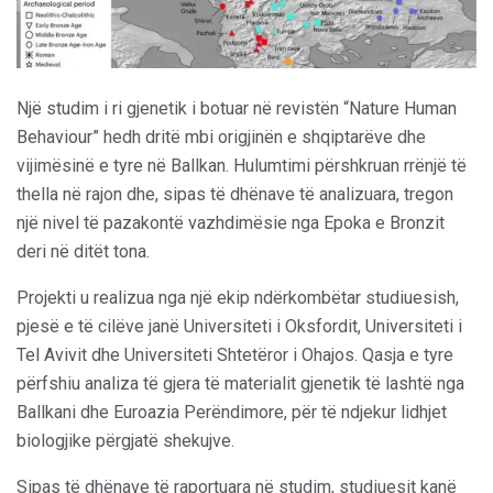
Një studim i ri gjenetik i botuar në revistën “Nature Human
Behaviour” hedh dritë mbi origjinën e shqiptarëve dhe
vijimësinë e tyre në Ballkan. Hulumtimi përshkruan rrënjë të
thella në rajon dhe, sipas të dhënave të analizuara, tregon
një nivel të pazakontë vazhdimësie nga Epoka e Bronzit
deri në ditët tona.
Projekti u realizua nga një ekip ndërkombëtar studiuesish,
pjesë e të cilëve janë Universiteti i Oksfordit, Universiteti i
Tel Avivit dhe Universiteti Shtetëror i Ohajos. Qasja e tyre
përfshiu analiza të gjera të materialit gjenetik të lashtë nga
Ballkani dhe Euroazia Perëndimore, për të ndjekur lidhjet
biologjike përgjatë shekujve.
Sipas të dhënave të raportuara në studim, studiuesit kanë