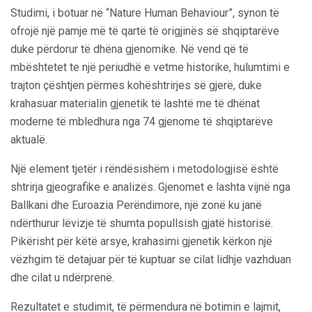
Studimi, i botuar në “Nature Human Behaviour”, synon të
ofrojë një pamje më të qartë të origjinës së shqiptarëve
duke përdorur të dhëna gjenomike. Në vend që të
mbështetet te një periudhë e vetme historike, hulumtimi e
trajton çështjen përmes kohështrirjes së gjerë, duke
krahasuar materialin gjenetik të lashtë me të dhënat
moderne të mbledhura nga 74 gjenome të shqiptarëve
aktualë.
Një element tjetër i rëndësishëm i metodologjisë është
shtrirja gjeografike e analizës. Gjenomet e lashta vijnë nga
Ballkani dhe Euroazia Perëndimore, një zonë ku janë
ndërthurur lëvizje të shumta popullsish gjatë historisë.
Pikërisht për këtë arsye, krahasimi gjenetik kërkon një
vëzhgim të detajuar për të kuptuar se cilat lidhje vazhduan
dhe cilat u ndërprenë.
Rezultatet e studimit, të përmendura në botimin e lajmit,