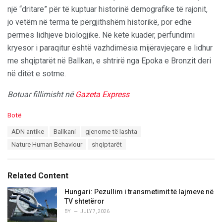
një “dritare” për të kuptuar historinë demografike të rajonit,
jo vetëm në terma të përgjithshëm historikë, por edhe
përmes lidhjeve biologjike. Në këtë kuadër, përfundimi
kryesor i paraqitur është vazhdimësia mijëravjeçare e lidhur
me shqiptarët në Ballkan, e shtrirë nga Epoka e Bronzit deri
në ditët e sotme.
Botuar fillimisht në
Gazeta Express
C
Botë
a
T
ADN antike
Ballkani
gjenome të lashta
t
a
e
Nature Human Behaviour
shqiptarët
g
g
s
o
:
r
Related Content
i
e
Hungari: Pezullim i transmetimit të lajmeve në
s
TV shtetëror
:
BY
JULY 7, 2026