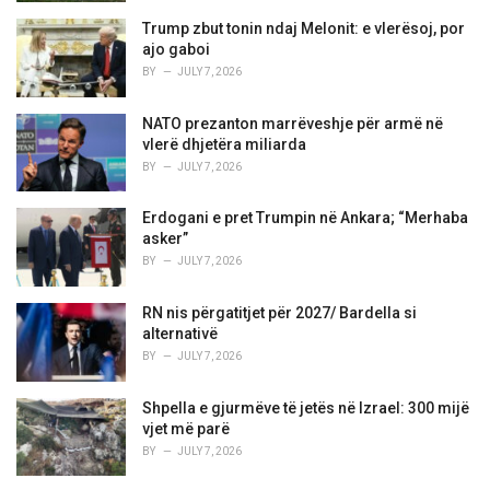
Trump zbut tonin ndaj Melonit: e vlerësoj, por
ajo gaboi
BY
JULY 7, 2026
NATO prezanton marrëveshje për armë në
vlerë dhjetëra miliarda
BY
JULY 7, 2026
Erdogani e pret Trumpin në Ankara; “Merhaba
asker”
BY
JULY 7, 2026
RN nis përgatitjet për 2027/ Bardella si
alternativë
BY
JULY 7, 2026
Shpella e gjurmëve të jetës në Izrael: 300 mijë
vjet më parë
BY
JULY 7, 2026