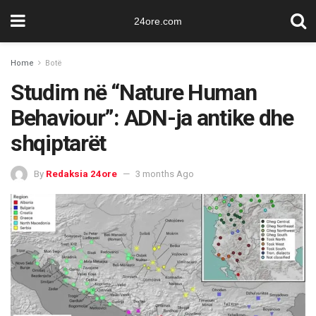
24ore.com
Home
Botë
Studim në “Nature Human
Behaviour”: ADN-ja antike dhe
shqiptarët
By
Redaksia 24ore
3 months Ago