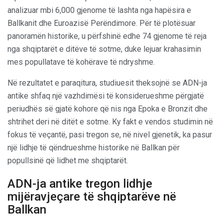
analizuar mbi 6,000 gjenome të lashta nga hapësira e
Ballkanit dhe Euroazisë Perëndimore. Për të plotësuar
panoramën historike, u përfshinë edhe 74 gjenome të reja
nga shqiptarët e ditëve të sotme, duke lejuar krahasimin
mes popullatave të kohërave të ndryshme.
Në rezultatet e paraqitura, studiuesit theksojnë se ADN-ja
antike shfaq një vazhdimësi të konsiderueshme përgjatë
periudhës së gjatë kohore që nis nga Epoka e Bronzit dhe
shtrihet deri në ditët e sotme. Ky fakt e vendos studimin në
fokus të veçantë, pasi tregon se, në nivel gjenetik, ka pasur
një lidhje të qëndrueshme historike në Ballkan për
popullsinë që lidhet me shqiptarët.
ADN-ja antike tregon lidhje
mijëravjeçare të shqiptarëve në
Ballkan