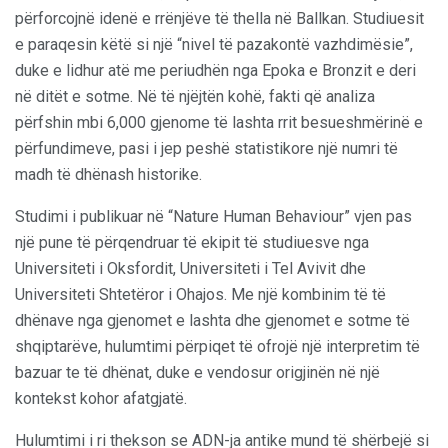
përforcojnë idenë e rrënjëve të thella në Ballkan. Studiuesit
e paraqesin këtë si një “nivel të pazakontë vazhdimësie”,
duke e lidhur atë me periudhën nga Epoka e Bronzit e deri
në ditët e sotme. Në të njëjtën kohë, fakti që analiza
përfshin mbi 6,000 gjenome të lashta rrit besueshmërinë e
përfundimeve, pasi i jep peshë statistikore një numri të
madh të dhënash historike.
Studimi i publikuar në “Nature Human Behaviour” vjen pas
një pune të përqendruar të ekipit të studiuesve nga
Universiteti i Oksfordit, Universiteti i Tel Avivit dhe
Universiteti Shtetëror i Ohajos. Me një kombinim të të
dhënave nga gjenomet e lashta dhe gjenomet e sotme të
shqiptarëve, hulumtimi përpiqet të ofrojë një interpretim të
bazuar te të dhënat, duke e vendosur origjinën në një
kontekst kohor afatgjatë.
Hulumtimi i ri thekson se ADN-ja antike mund të shërbejë si